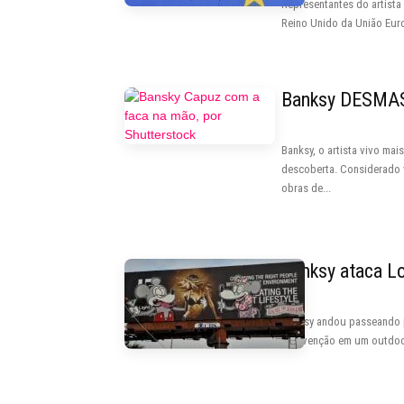
Representantes do artista
Reino Unido da União Euro
Banksy DESMA
Banksy, o artista vivo ma
descoberta. Considerado v
obras de...
Banksy ataca L
Banksy andou passeando po
intervenção em um outdoo