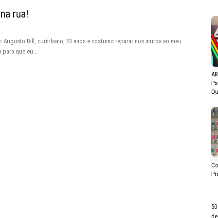
na rua!
o Augusto Bill, curitibano, 23 anos e costumo reparar nos muros ao meu
 para que eu...
AR
Ps
Qu
Co
Pr
50
de