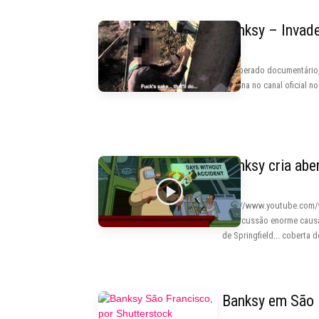
Banksy – Invad
O esperado documentário, 
semana no canal oficial no
Banksy cria ab
http://www.youtube.com/
repercussão enorme causa
de Springfield... coberta de
Banksy em São 