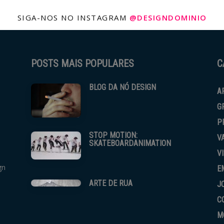
SIGA-NOS NO INSTAGRAM
@DESIGNDOMINIO
POSTS MAIS POPULARES
C
BLOG DA NÓ DESIGN
A
G
P
STOP MOTION:
V
SKATEBOARDANIMATION
V
gn
E
ARTE DE RUA
J
C
M