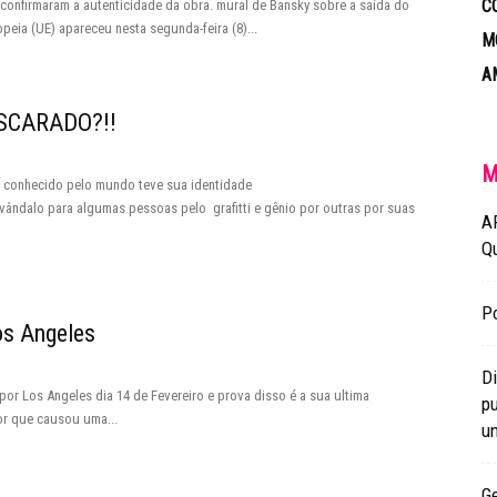
C
 confirmaram a autenticidade da obra. mural de Bansky sobre a saída do
peia (UE) apareceu nesta segunda-feira (8)...
M
A
SCARADO?!!
M
is conhecido pelo mundo teve sua identidade
ândalo para algumas pessoas pelo grafitti e gênio por outras por suas
A
Q
Po
os Angeles
Di
r Los Angeles dia 14 de Fevereiro e prova disso é a sua ultima
pu
r que causou uma...
un
Ge