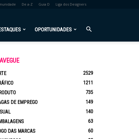
munidade
De a-Z
Guia D
Liga dos Designers
ESTAQUES
OPORTUNIDADES
AVEGUE
2529
RTE
1211
RÁFICO
735
RODUTO
149
AGAS DE EMPREGO
140
ISUAL
63
MBALAGENS
60
OGO DAS MARCAS