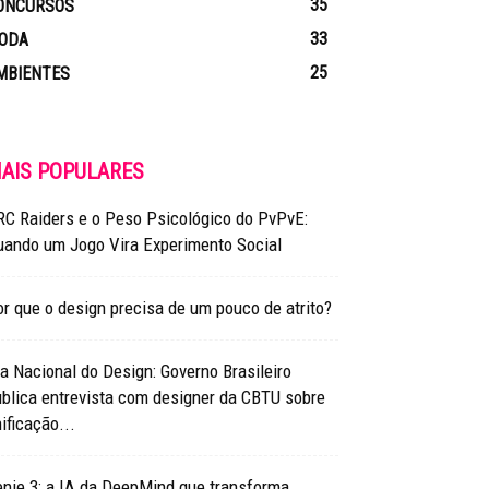
35
ONCURSOS
33
ODA
25
MBIENTES
AIS POPULARES
RC Raiders e o Peso Psicológico do PvPvE:
uando um Jogo Vira Experimento Social
r que o design precisa de um pouco de atrito?
a Nacional do Design: Governo Brasileiro
blica entrevista com designer da CBTU sobre
ificação...
nie 3: a IA da DeepMind que transforma