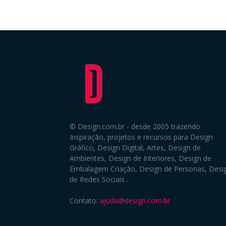
© Design.com.br - desde 2005 trazendo
Inspiração, projetos e recursos para Design
Gráfico, Design Digital, Artes, Design de
Ambientes, Design de Interiores, Design de
Embalagem Criação, Design de Personas, Desi
de Redes Sociais .
Contato:
ajuda@design.com.br