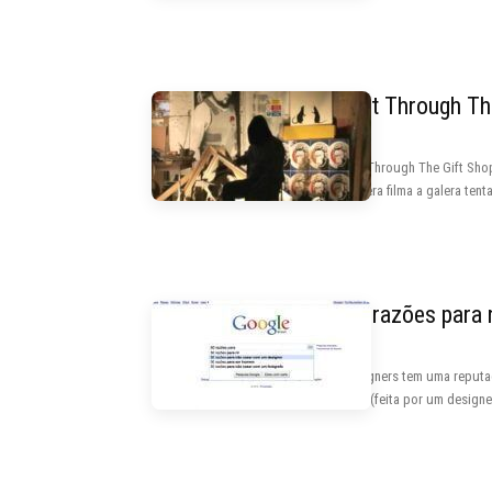
Exit Through Th
Exit Through The Gift Sho
camera filma a galera tenta
50 razões para 
Designers tem uma reputaç
lista (feita por um design