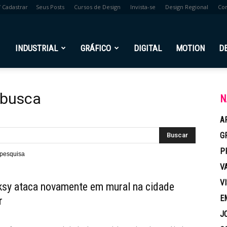
/ Cadastrar
Seus Posts
Cursos de Design
Invista-se
Design Regional
Co
br
INDUSTRIAL
GRÁFICO
DIGITAL
MOTION
D
 busca
N
A
G
P
 pesquisa
V
V
ksy ataca novamente em mural na cidade
E
r
J