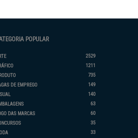
ATEGORIA POPULAR
2529
RTE
1211
RÁFICO
735
RODUTO
149
AGAS DE EMPREGO
140
ISUAL
63
MBALAGENS
60
OGO DAS MARCAS
35
ONCURSOS
33
ODA