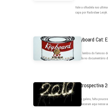
Vale a olhadela nas ultim
capa por Radoslaw Lecyk
Keyboard Cat: E
Você lembra do famoso do
olhada no documentário d
Retrospectiva 
Então galera, falta poucos
aconteceram aqui nesse an