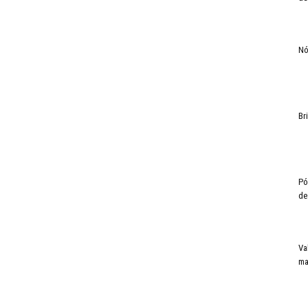
Nó
Br
Pó
de
Va
ma