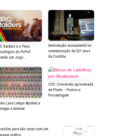
Intervenção monumental na
C Raiders e o Peso
comemoração de 321 anos
icológico do PvPvE:
de Curitiba
ando um Jogo...
CSS: Conversão aproximada
de Pixels – Pontos e
Porcentagem
mo Lava Lamps Ajudam a
oteger a Internet
 razões para não casar com um
signer gráfico