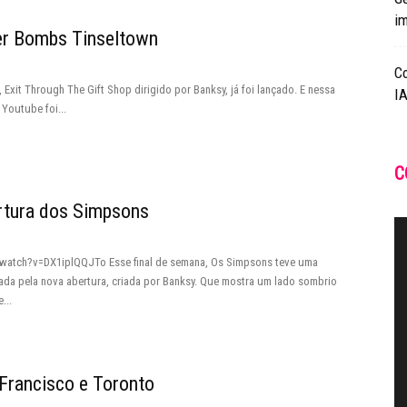
i
er Bombs Tinseltown
C
Exit Through The Gift Shop dirigido por Banksy, já foi lançado. E nessa
IA
 Youtube foi...
C
ertura dos Simpsons
watch?v=DX1iplQQJTo Esse final de semana, Os Simpsons teve uma
da pela nova abertura, criada por Banksy. Que mostra um lado sombrio
...
Francisco e Toronto