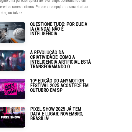
agine uma parede repleta de lava lamps borbulhando em
ferentes cores e ritmos. Parece a recepção de uma startup
ster, ou talvez...
QUESTIONE TUDO: POR QUE A
IA (AINDA) NÃO É
INTELIGÊNCIA
A REVOLUÇÃO DA
CRIATIVIDADE: COMO A
INTELIGENCIA ARTIFICIAL ESTÁ
TRANSFORMANDO O...
10ª EDIÇÃO DO ANYMOTION
FESTIVAL 2025 ACONTECE EM
OUTUBRO EM SP
PIXEL SHOW 2025 JÁ TEM
DATA E LUGAR: NOVEMBRO,
BRASÍLIA!